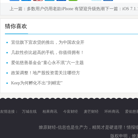
上一篇：
多数用户仍用老款iPhone 有望迎升级热潮
下一篇：
iOS 7
猜你喜欢
宜信旗下宜农贷的推出，为中国农业开
启了创新式扶贫模式
几款性价比超高的手机，你值得拥有！
爱佑慈善基金会“童心永不泯”六一主题
活动正式收官
政策调整！地产股投资需关注哪些方
面？
Keep为何孵化不出“刘畊宏”
友情连接：
万城在线
柏果商讯
今富财经
麦芒财经
环科商讯
爱佑慈
燎原财经-信息也是生产力，精简才是硬道理！情报
版权申明，燎原财经