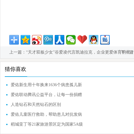
上一篇：
“天才双板少女”谷爱凌代言凯迪拉克，企业更爱体育明星
下一篇
猜你喜欢
爱佑新生用十年换来1636个病患孤儿新
生
爱佑联动腾讯公益平台，让每一份捐赠
都能被看见
人造钻石和天然钻石的区别
爱佑儿童医疗救助，帮助患儿对抗发病
率不到百万分之一的恶性肿瘤
稻城亚丁等21家旅游景区定为国家5A级