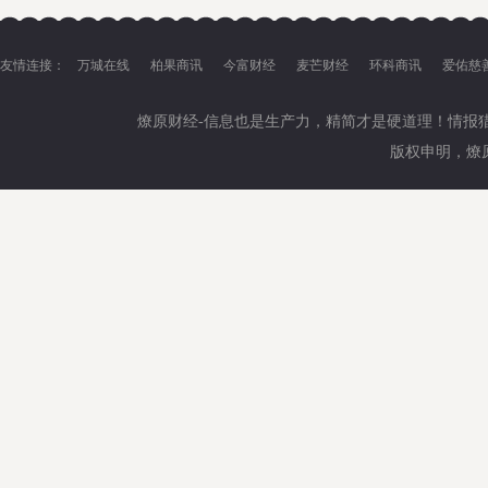
旅游景区
友情连接：
万城在线
柏果商讯
今富财经
麦芒财经
环科商讯
爱佑慈
燎原财经-信息也是生产力，精简才是硬道理！情报
版权申明，燎原财经