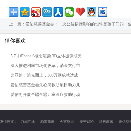
上一篇：
爱佑慈善基金会：一次公益捐赠影响的也许是孩子们的一
猜你喜欢
5.7寸iPhone 6概念渲染 3D立体摄像成亮
点
深入推进利率市场化改革，消金支付市
场有望重
比亚迪：追光而上，300万辆成就达成
爱佑慈善基金会先心病救助项目助力儿
童公益，为先心病患儿带来更
爱佑将开展全疆全疆儿童医疗救助行动
友情连接：
万城在线
柏果商讯
今富财经
麦芒财经
环科商讯
爱佑慈