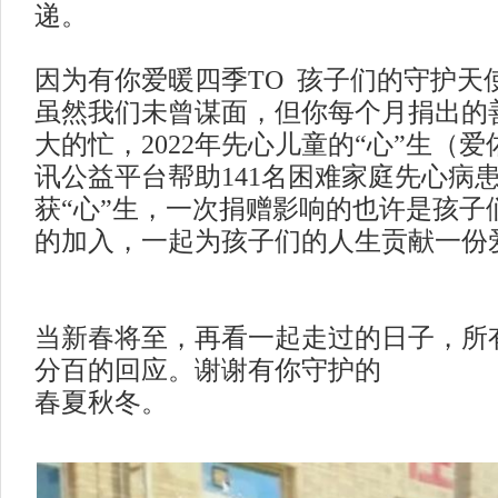
递。
因为有你爱暖四季
TO 孩子们的守护天使
虽然我们未曾谋面
，
但你每个月捐出的
大的忙
，
2022年先心儿童的“心”生（
讯公益平台帮助
141名困难家庭先心病
获“心”生
，
一次捐赠影响的也许是孩子
的加入
，
一起为孩子们的人生贡献一份
当新春将至，再看一起走过的日子
，
所
分百的回应
。
谢谢有你守护的
春夏秋冬
。